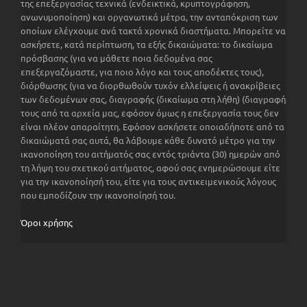
της επεξεργασίας τεχνικά (ενδεικτικά, κρυπτογράφηση,
ανωνυμοποίηση) και οργανωτικά μέτρα, την ανταπόκριση των
οποίων ελέγχουμε ανά τακτά χρονικά διαστήματα. Μπορείτε να
ασκήσετε, κατά περίπτωση, τα εξής δικαιώματα: το δικαίωμα
πρόσβασης (για να μάθετε ποια δεδομένα σας
επεξεργαζόμαστε, για ποιο λόγο και τους αποδέκτες τους),
διόρθωσης (για να διορθωθούν τυχόν ελλείψεις ή ανακρίβειες
των δεδομένων σας, διαγραφής (δικαίωμα στη λήθη) (διαγραφή
τους από τα αρχεία μας, εφόσον όμως η επεξεργασία τους δεν
είναι πλέον απαραίτητη. Εφόσον ασκήσετε οποιαδήποτε από τα
δικαιώματά σας αυτά, θα λάβουμε κάθε δυνατό μέτρο για την
ικανοποίηση του αιτήματός σας εντός τριάντα (30) ημερών από
τη λήψη του σχετικού αιτήματος, αφού σας ενημερώσουμε είτε
για την ικανοποίησή του, είτε για τους αντικειμενικούς λόγους
που εμποδίζουν την ικανοποίησή του.
Όροι χρήσης